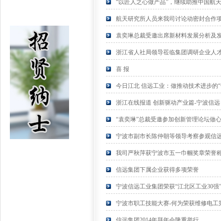
“以匠人之心做产品”，继续助推中国航
航天研究所人员来我司讨论动密封合作
袁奕琳总裁受邀出席新材料发展分析及
浙江省人社局领导莅临集团调研企业人
喜 报
今日江北 信远工业：做推动技术进步的“
浙江在线报道 创新驱动产业篇-宁波信远
“袁奕琳”总裁受邀参加创新管理论坛做
宁波市副市长陈仲朝等领导考察参观信
我司严秋萍获宁波市五一巾帼奖章荣誉
信远集团下属企业获得多项荣誉
宁波信远工业集团荣获“江北区工业30强
宁波市职工技能大赛-何为荣获维修电工
信远集团2014年拜年会隆重举行