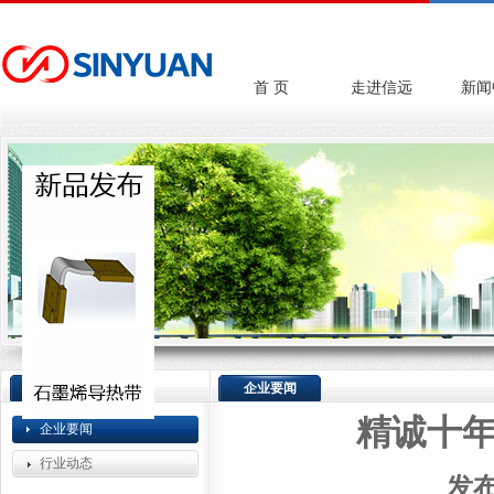
首 页
走进信远
新闻
新闻中心
企业要闻
精诚十年 
企业要闻
行业动态
发